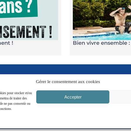
ent !
Bien vivre ensemble : 
Gérer le consentement aux cookies
okies pour stocker et/ou
Accepter
ettra de traiter des
agram
Linkedin
Troyes
Dépar
 de ne pas consentir ou
Champagne
de l
fonctions.
Métropole
ence moshi
Mentions légales
Politique de cookie