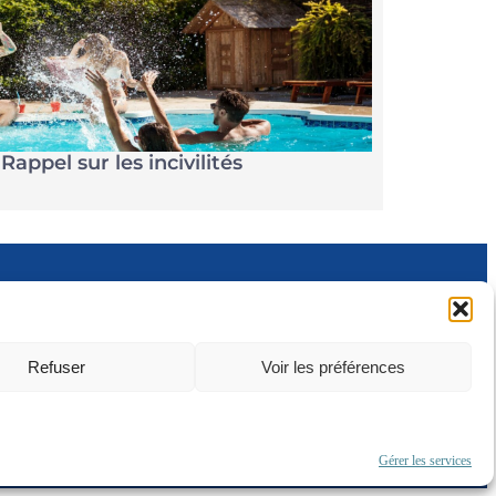
Rappel sur les incivilités
Refuser
Voir les préférences
tement
Préfecture
’Aube
de l’Aube
s (UE)
Gérer les services