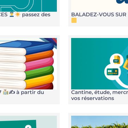
CES
passez des
BALADEZ-VOUS SUR 
7
✍
à partir du
Cantine, étude, mercr
vos réservations