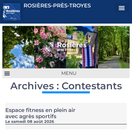
ROSIÈRES-PRÈS-TROYES
Archives : Contestants
ENFANCE JEUNESSE
URBANISME & CADRE DE VIE
VIE QUOTIDIENNE
CULTURE & ASSOCIATION
Espace fitness en plein air
avec agrès sportifs
Le samedi 08 août 2026