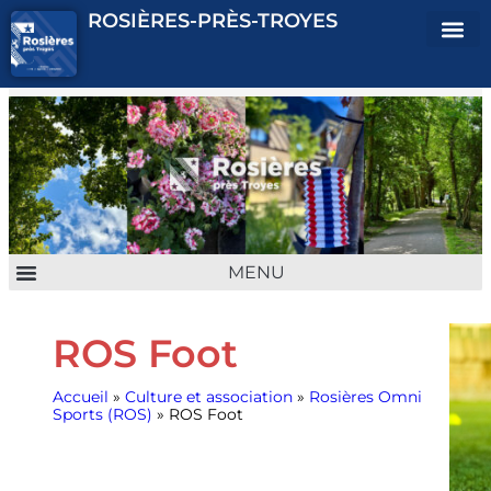
ROSIÈRES-PRÈS-TROYES
ENFANCE JEUNESSE
URBANISME & CADRE DE VIE
VIE QUOTIDIENNE
CULTURE & ASSOCIATION
ROS Foot
Accueil
»
Culture et association
»
Rosières Omni
Sports (ROS)
»
ROS Foot