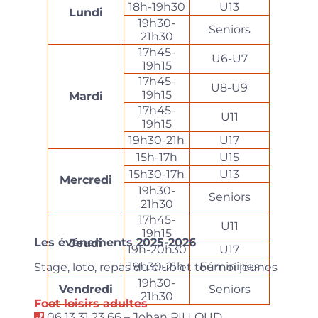
18h-19h30
U13
Lundi
19h30-
Seniors
21h30
17h45-
U6-U7
19h15
17h45-
U8-U9
19h15
Mardi
17h45-
U11
19h15
19h30-21h
U17
15h-17h
U15
15h30-17h
U13
Mercredi
19h30-
Seniors
21h30
17h45-
U11
19h15
Les événements 2025-2026
Jeudi
19h-20h30
U17
19h30-21h
Féminines
Stage, loto, repas du club et tournoi jeunes
19h30-
Vendredi
Seniors
21h30
F
o
ot loisirs adultes
06 13 31 23 66 – Johan PILLOUD