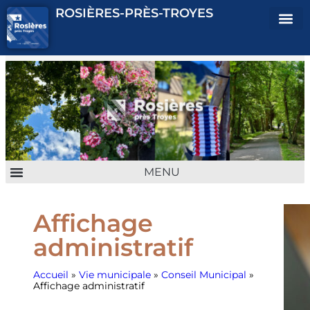
ROSIÈRES-PRÈS-TROYES
ENFANCE JEUNESSE
URBANISME & CADRE DE VIE
VIE QUOTIDIENNE
CULTURE & ASSOCIATION
Affichage
administratif
Accueil
»
Vie municipale
»
Conseil Municipal
»
Affichage administratif