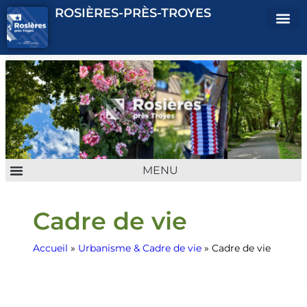
ROSIÈRES-PRÈS-TROYES
ENFANCE JEUNESSE
URBANISME & CADRE DE VIE
VIE QUOTIDIENNE
CULTURE & ASSOCIATION
Cadre de vie
Accueil
»
Urbanisme & Cadre de vie
»
Cadre de vie