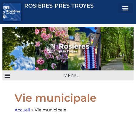
ROSIÈRES-PRÈS-TROYES
ENFANCE JEUNESSE
URBANISME & CADRE DE VIE
VIE QUOTIDIENNE
CULTURE & ASSOCIATION
Vie municipale
Accueil
»
Vie municipale