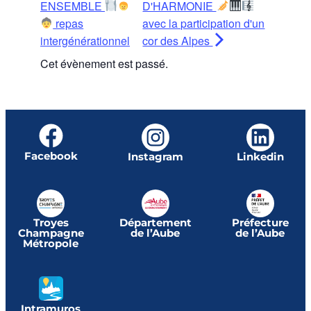
ENSEMBLE
D'HARMONIE
repas
avec la participation d'un
intergénérationnel
cor des Alpes
Cet évènement est passé.
Facebook
Instagram
Linkedin
Troyes
Département
Préfecture
Champagne
de l’Aube
de l’Aube
Métropole
Intramuros