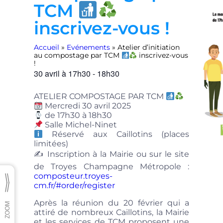
TCM
inscrivez-vous !
Accueil
»
Evénements
»
Atelier d’initiation
au compostage par TCM
inscrivez-vous
!
30 avril
à
17h30
-
18h30
ATELIER COMPOSTAGE PAR TCM
Mercredi 30 avril 2025
de 17h30 à 18h30
Salle Michel-Ninet
Réservé aux Caillotins (places
limitées)
✍️ Inscription à la Mairie ou sur le site
de Troyes Champagne Métropole :
composteur.troyes-
cm.fr/#order/register
Après la réunion du 20 février qui a
attiré de nombreux Caillotins, la Mairie
et les services de TCM proposent une