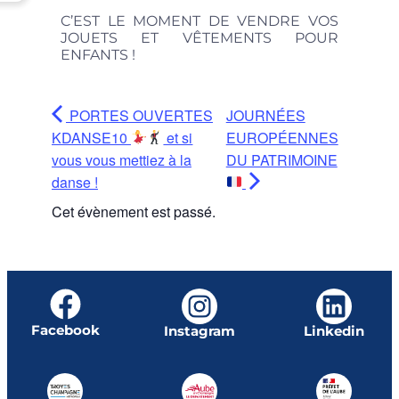
C’EST LE MOMENT DE VENDRE VOS
JOUETS ET VÊTEMENTS POUR
ENFANTS !
PORTES OUVERTES
JOURNÉES
KDANSE10
et si
EUROPÉENNES
vous vous mettiez à la
DU PATRIMOINE
danse !
Cet évènement est passé.
Facebook
Instagram
Linkedin