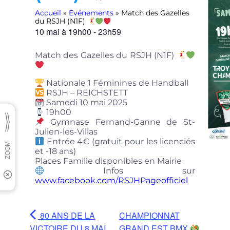
Accueil
»
Evénements
»
Match des Gazelles
du RSJH (N1F)
10 mai
à
19h00
-
23h59
Match des Gazelles du RSJH (N1F)
Nationale 1 Féminines de Handball
RSJH – REICHSTETT
Samedi 10 mai 2025
19h00
Gymnase Fernand-Ganne de St-
Julien-les-Villas
Entrée 4€ (gratuit pour les licenciés
et -18 ans)
Places Famille disponibles en Mairie
Infos sur
www.facebook.com/RSJHPageofficiel
80 ANS DE LA
CHAMPIONNAT
VICTOIRE DU 8 MAI
GRAND EST BMX