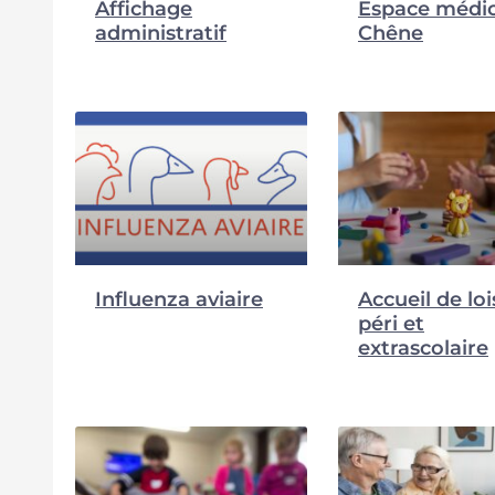
Affichage
Espace médic
administratif
Chêne
Influenza aviaire
Accueil de loi
péri et
extrascolaire