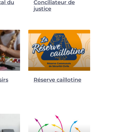
al du
Conciliateur de
justice
sirs
Réserve caillotine